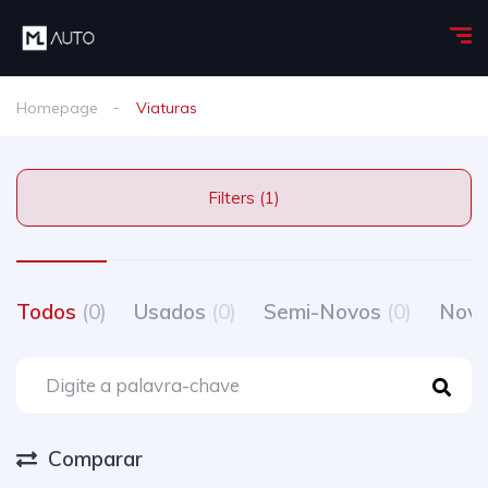
Homepage
Viaturas
Filters (1)
Todos
(0)
Usados
(0)
Semi-Novos
(0)
Nov
Comparar