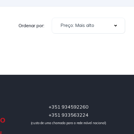
Preço: Mais alto
Ordenar por:
+351 934592260
+351 933563224
DO
(custo de uma chamada para a rede móvel nacional)
5