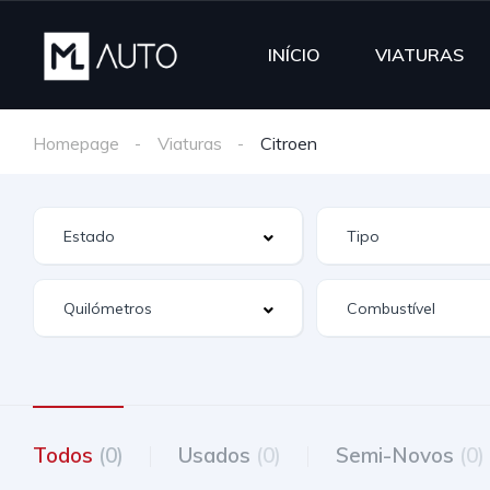
INÍCIO
VIATURAS
Homepage
Viaturas
Citroen
Todos
(0)
Usados
(0)
Semi-Novos
(0)