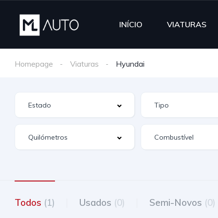
INÍCIO
VIATURAS
Homepage
Viaturas
Hyundai
Todos
(1)
Usados
(0)
Semi-Novos
(0)