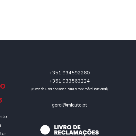
+351 934592260
+351 933563224
DO
(custo de uma chamada para a rede móvel nacional)
5
geral@mlauto.pt
ento
s
tor