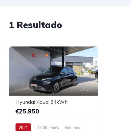
1 Resultado
27
Hyundai Kauai 64kWh
€25,950
2021
48,000 Km's
Eléctrico