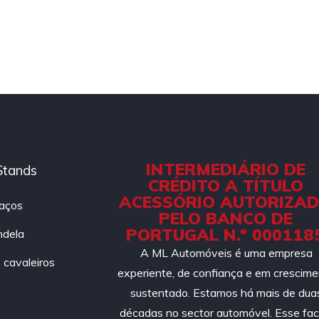
INTERMEDIÁRIO DE
Stands
CRÉDITO A TÍTULO
ACESSÓRIO AUTORIZA
aços
PELO BANCO DE
PORTUGAL N.º 000118
ndela
A ML Automóveis é uma empresa
cavaleiros
experiente, de confiança e em crescim
sustentado. Estamos há mais de dua
décadas no sector automóvel. Esse fac