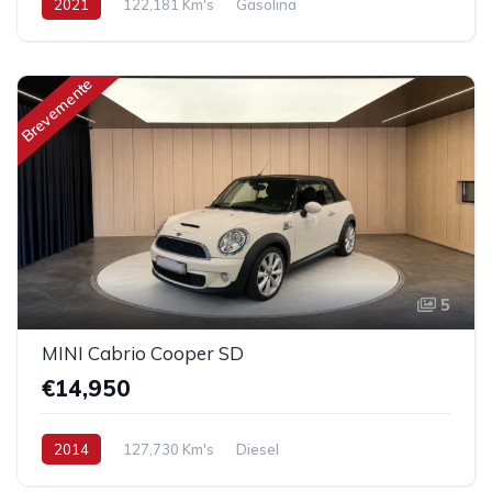
2021
122,181 Km's
Gasolina
Brevemente
5
MINI Cabrio Cooper SD
€14,950
2014
127,730 Km's
Diesel