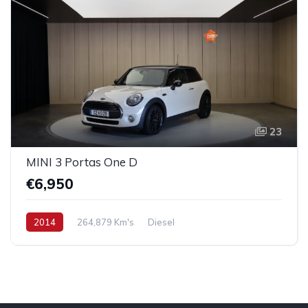
23
MINI 3 Portas One D
€6,950
2014
264,879 Km's
Diesel