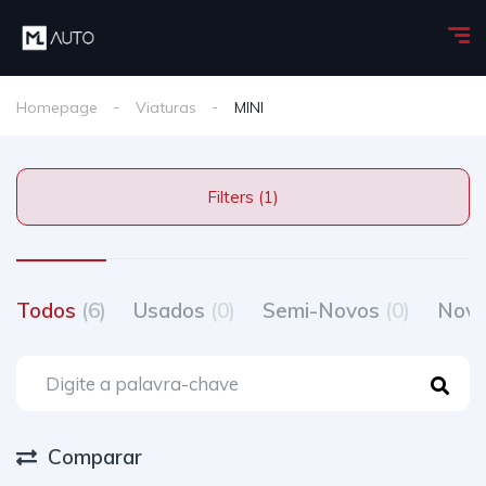
Homepage
Viaturas
MINI
Filters (1)
Todos
(6)
Usados
(0)
Semi-Novos
(0)
Nov
Comparar