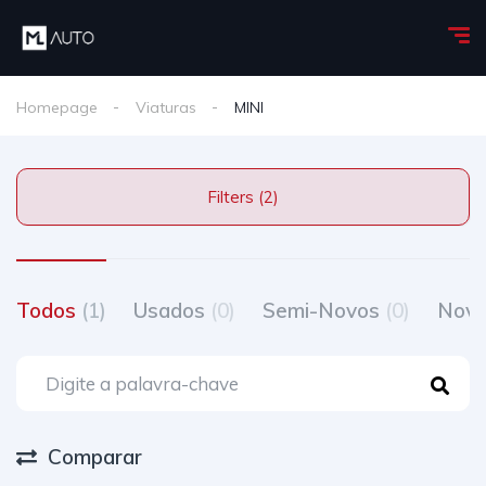
Homepage
Viaturas
MINI
Filters (2)
Todos
(1)
Usados
(0)
Semi-Novos
(0)
Nov
Comparar