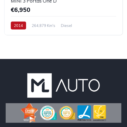
MINI 3 Portas One D
€6,950
2014
264,879 Km's
Diesel