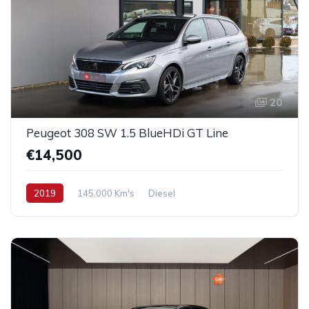
20
Peugeot 308 SW 1.5 BlueHDi GT Line
€14,500
2019
145,000 Km's
Diesel