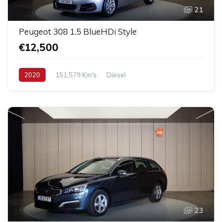
21
Peugeot 308 1.5 BlueHDi Style
€12,500
2020
151,579 Km's
Diesel
23