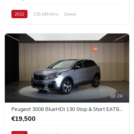
2022
135,445 Km's
Diesel
24
Peugeot 3008 BlueHDi 130 Stop & Start EAT8 Allure
€19,500