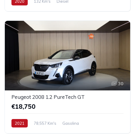
2020
132 Km's
Diesel
30
Peugeot 2008 1.2 PureTech GT
€18,750
2021
78,557 Km's
Gasolina