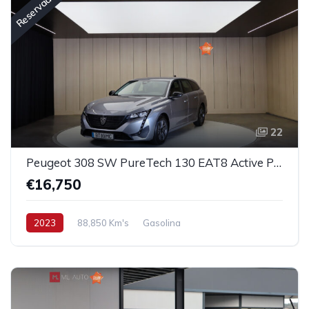
Reservado
22
Peugeot 308 SW PureTech 130 EAT8 Active Pack
€16,750
2023
88,850 Km's
Gasolina