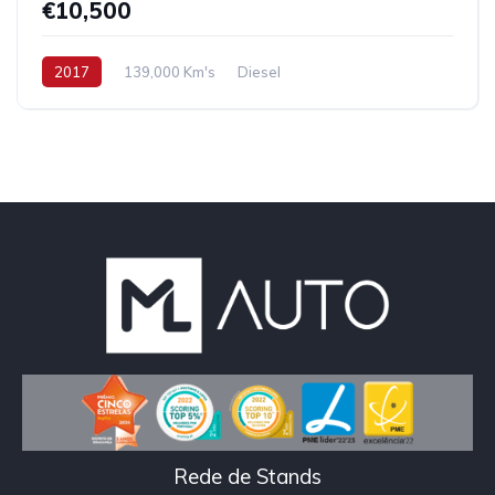
€10,500
2017
139,000 Km's
Diesel
Rede de Stands