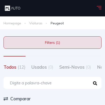
Homepage
Viaturas
Peugeot
Filters (1)
Todos
(12)
Usados
(0)
Semi-Novos
(0)
No
Comparar