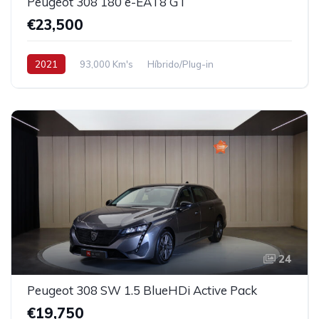
Peugeot 308 180 e-EAT8 GT
€23,500
2021
93,000 Km's
Híbrido/Plug-in
24
Peugeot 308 SW 1.5 BlueHDi Active Pack
€19,750