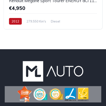
Renault Mégane Sport Tourer ENERGY dCi 110 Start & Stopp Expression
€4,950
2012
279,550 Km's
Diesel