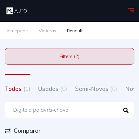
Homepage
Viaturas
Renault
Filters (2)
Todos
(1)
Usados
(0)
Semi-Novos
(0)
Nov
Comparar