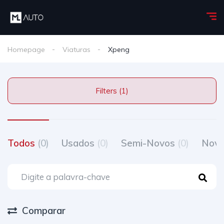
Homepage
Viaturas
Xpeng
Filters (1)
Todos
(0)
Usados
(0)
Semi-Novos
(0)
Nov
Comparar