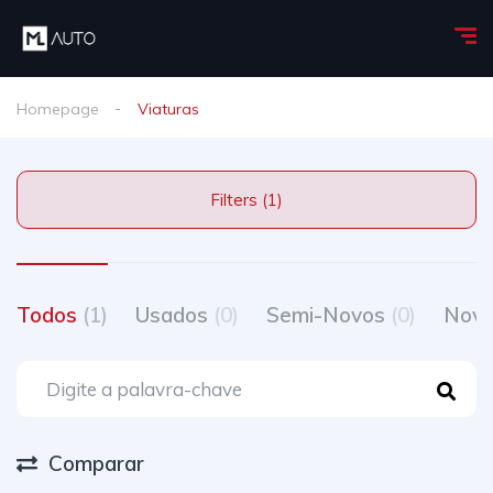
Homepage
Viaturas
Filters (1)
Todos
(1)
Usados
(0)
Semi-Novos
(0)
Nov
Comparar