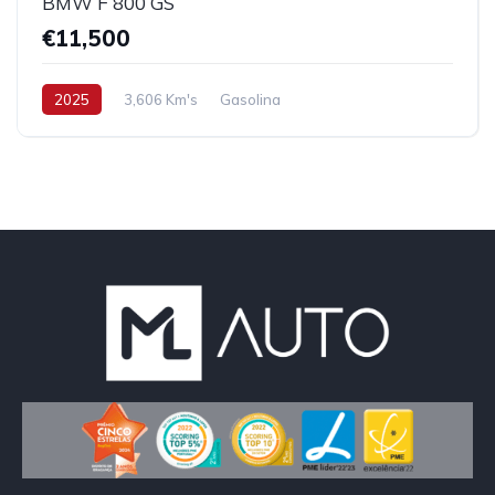
BMW F 800 GS
€11,500
2025
3,606 Km's
Gasolina