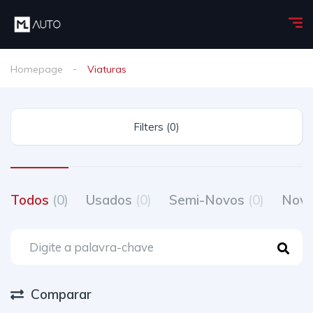
Homepage
Viaturas
Filters (0)
Todos
(0)
Usados
(0)
Semi-Novos
(0)
Nov
Comparar