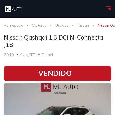
Homepage
Viaturas
Usados
Nissan
Nissan Qa
Nissan Qashqai 1.5 DCi N-Connecta
J18
2019
SUV/TT
Diesel
•
VENDIDO