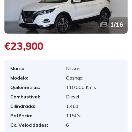
1
/
16
€23,900
Marca:
Nissan
Modelo:
Qashqai
Quilómetros:
110,000 Km's
Combustível:
Diesel
Cilindrada:
1,461
Potência:
115Cv
Cx. Velocidades:
6