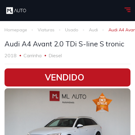
Homepage
Viaturas
Usado
Audi
Audi A4 Avant
Audi A4 Avant 2.0 TDi S-line S tronic
2018
Carrinha
Diesel
•
VENDIDO