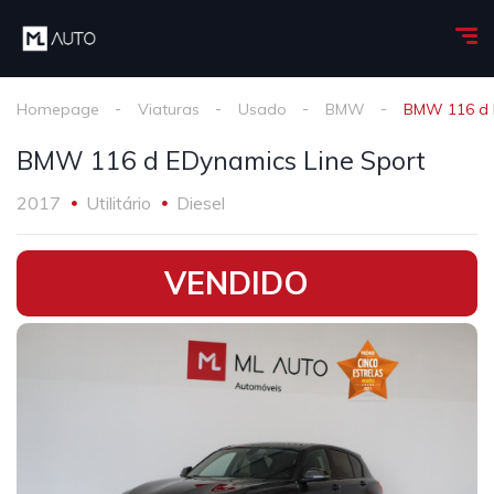
Homepage
Viaturas
Usado
BMW
BMW 116 d 
BMW 116 d EDynamics Line Sport
2017
Utilitário
Diesel
•
VENDIDO