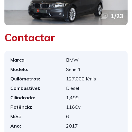
1
/
23
Contactar
Marca:
BMW
Modelo:
Serie 1
Quilómetros:
127,000 Km's
Combustível:
Diesel
Cilindrada:
1,499
Potência:
116Cv
Mês:
6
Ano:
2017