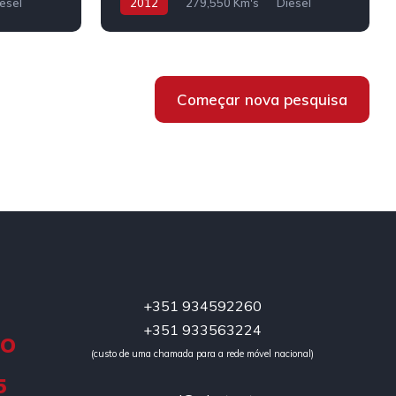
esel
2012
279,550 Km's
Diesel
Começar nova pesquisa
+351 934592260
+351 933563224
DO
(custo de uma chamada para a rede móvel nacional)
5