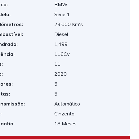
ca:
BMW
elo:
Serie 1
lómetros:
23,000 Km's
bustível:
Diesel
indrada:
1,499
ência:
116Cv
:
11
:
2020
ares:
5
tas:
5
nsmissão:
Automático
:
Cinzento
antia:
18 Meses