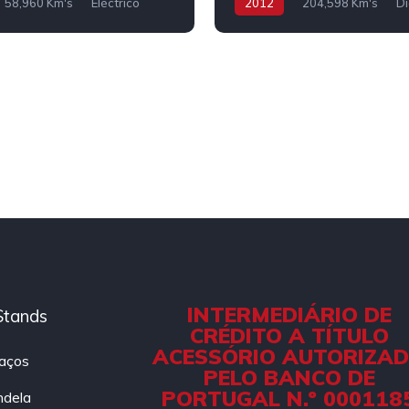
58,960 Km's
Eléctrico
2012
204,598 Km's
Di
INTERMEDIÁRIO DE
Stands
CRÉDITO A TÍTULO
ACESSÓRIO AUTORIZA
aços
PELO BANCO DE
PORTUGAL N.º 000118
ndela