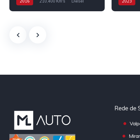
2016
210,400 Km's
Diesel
2023
Rede de 
Valp
Mira