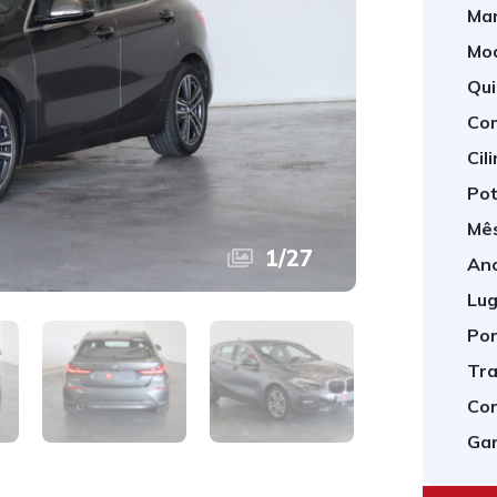
Mar
Mod
Qui
Com
Cil
Pot
Mês
1
/
27
Ano
Lug
Por
Tra
Cor
Gar