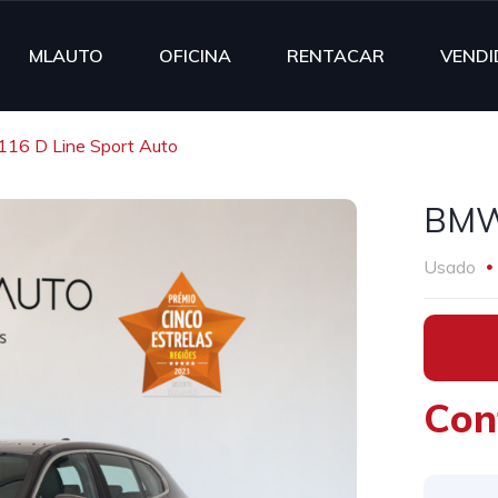
MLAUTO
OFICINA
RENTACAR
VENDI
16 D Line Sport Auto
BMW 
Usado
•
Con