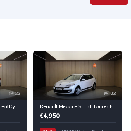
23
23
BMW X1 sDrive20d EfficientDynamics Edition
Renault Mégane Sport Tourer ENERGY dCi 110 Start & Stopp Expression
€4,950