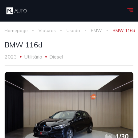
Homepage
Viaturas
Usado
BMW
BMW 116d
BMW 116d
2023
Utilitário
Diesel
1
/
30