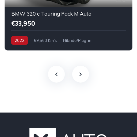
5
BMW 320 e Touring Pack M Auto
€33,950
2022
69,563 Km's
Híbrido/Plug-in