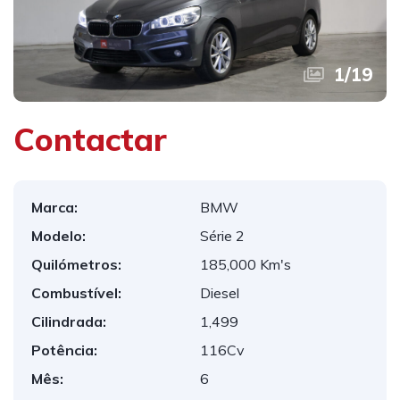
1
/
19
Contactar
Marca:
BMW
Modelo:
Série 2
Quilómetros:
185,000 Km's
Combustível:
Diesel
Cilindrada:
1,499
Potência:
116Cv
Mês:
6