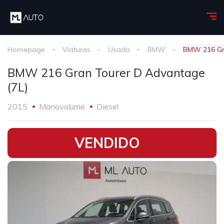
Homepage
Viaturas
Usado
BMW
BMW 216 Gra
BMW 216 Gran Tourer D Advantage
(7L)
2015
Monovolume
Diesel
•
VENDIDO