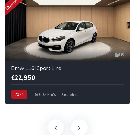
Brevemente
6
Bmw 116i Sport Line
€22,950
2021
38,602 Km's
Gasolina