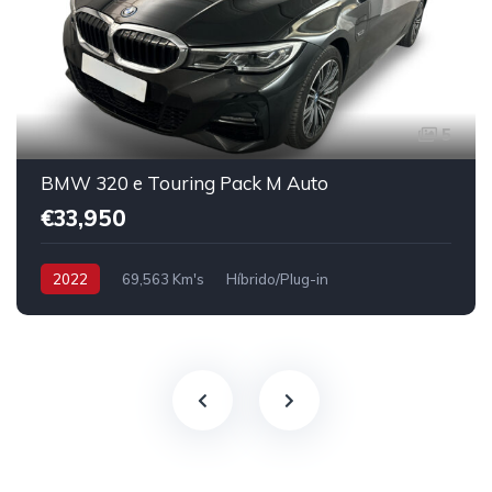
5
BMW 320 e Touring Pack M Auto
€33,950
2022
69,563 Km's
Híbrido/Plug-in