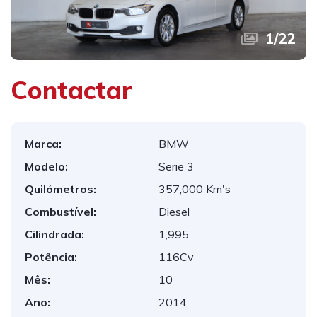
1
/
22
Contactar
Marca:
BMW
Modelo:
Serie 3
Quilómetros:
357,000 Km's
Combustível:
Diesel
Cilindrada:
1,995
Potência:
116Cv
Mês:
10
Ano:
2014