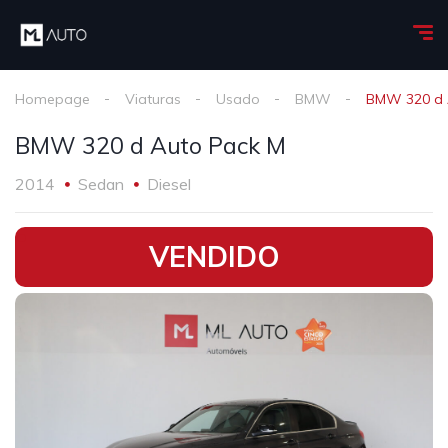
Homepage
Viaturas
Usado
BMW
BMW 320 d 
BMW 320 d Auto Pack M
2014
Sedan
Diesel
•
VENDIDO