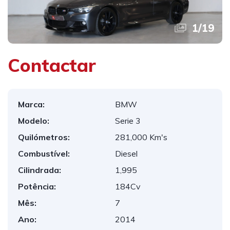
1
/
19
Contactar
Marca:
BMW
Modelo:
Serie 3
Quilómetros:
281,000 Km's
Combustível:
Diesel
Cilindrada:
1,995
Potência:
184Cv
Mês:
7
Ano:
2014