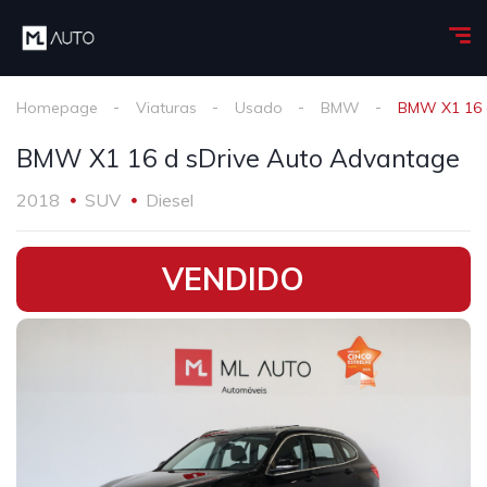
Homepage
Viaturas
Usado
BMW
BMW X1 16 
BMW X1 16 d sDrive Auto Advantage
2018
SUV
Diesel
•
VENDIDO