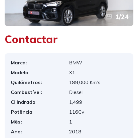
1
/
24
Contactar
Marca:
BMW
Modelo:
X1
Quilómetros:
189,000 Km's
Combustível:
Diesel
Cilindrada:
1,499
Potência:
116Cv
Mês:
1
Ano:
2018