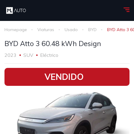
Homepage
Viaturas
Usado
BYD
BYD Atto 3 6
BYD Atto 3 60.48 kWh Design
2023
SUV
Eléctrico
•
VENDIDO