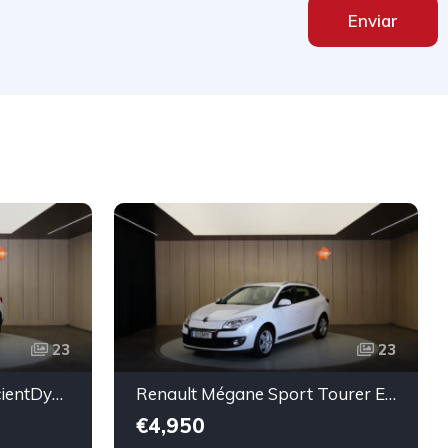
Enviar
23
23
BMW X1 sDrive20d EfficientDynamics Edition
Renault Mégane Sport Tourer ENERGY dCi 110 Start & Stopp Expression
€4,950