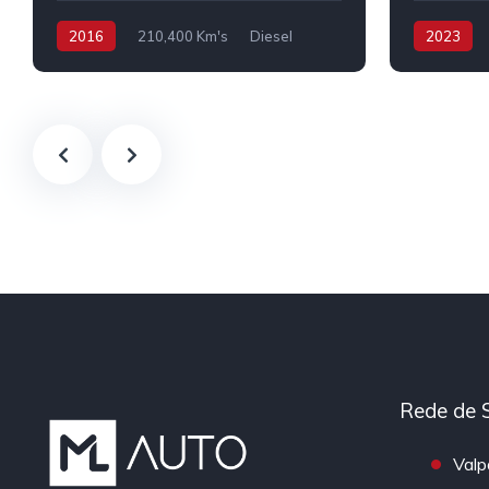
2016
210,400 Km's
Diesel
2023
Rede de 
Valp