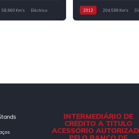
58,960 Km's
Eléctrico
2012
204,598 Km's
Di
INTERMEDIÁRIO DE
Stands
CRÉDITO A TÍTULO
ACESSÓRIO AUTORIZA
aços
PELO BANCO DE