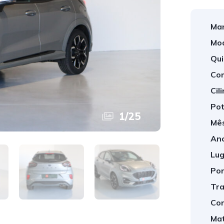
Mar
Mod
Qui
Com
Cil
Pot
1
/
25
Mês
Ano
Lug
Por
Tra
Cor
Mat