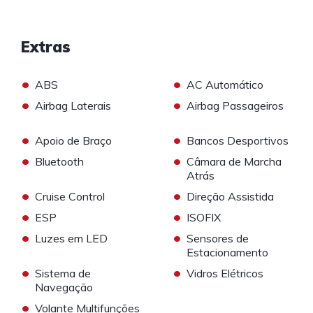
Extras
•
•
ABS
AC Automático
•
•
Airbag Laterais
Airbag Passageiros
•
•
Apoio de Braço
Bancos Desportivos
•
•
Bluetooth
Câmara de Marcha
Atrás
•
•
Cruise Control
Direção Assistida
•
•
ESP
ISOFIX
•
•
Luzes em LED
Sensores de
Estacionamento
•
•
Sistema de
Vidros Elétricos
Navegação
•
Volante Multifunções