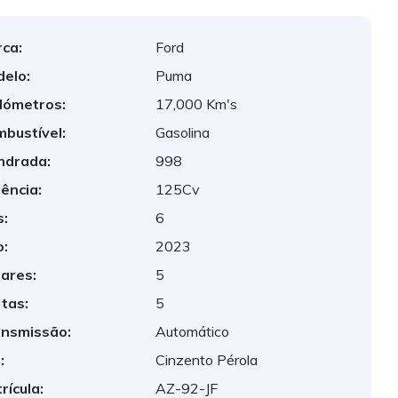
ca:
Ford
elo:
Puma
lómetros:
17,000 Km's
bustível:
Gasolina
indrada:
998
ência:
125Cv
:
6
:
2023
ares:
5
tas:
5
nsmissão:
Automático
:
Cinzento Pérola
rícula:
AZ-92-JF