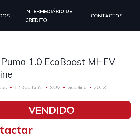
INTERMEDIÁRIO DE
DOS
CONTACTOS
CRÉDITO
 Puma 1.0 EcoBoost MHEV
ine
vos
17,000 Km's
SUV
Gasolina
2023
VENDIDO
tactar