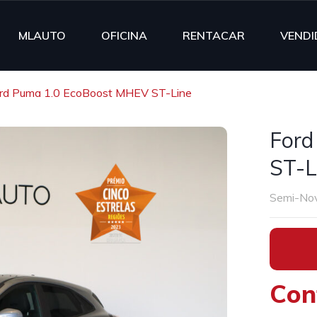
MLAUTO
OFICINA
RENTACAR
VENDI
rd Puma 1.0 EcoBoost MHEV ST-Line
Ford
ST-L
Semi-No
•
Con