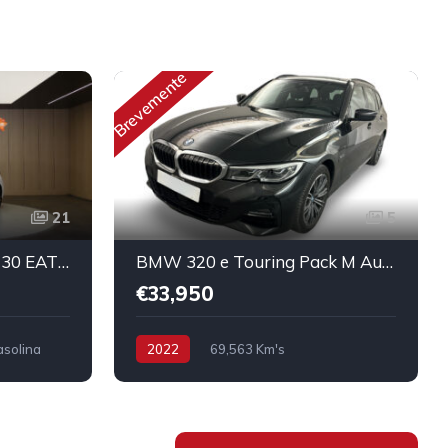
Brevemente
21
5
Peugeot 308 PureTech 130 EAT8 Allure Pack
BMW 320 e Touring Pack M Auto
€33,950
solina
2022
69,563 Km's
Híbrido/Plug-in