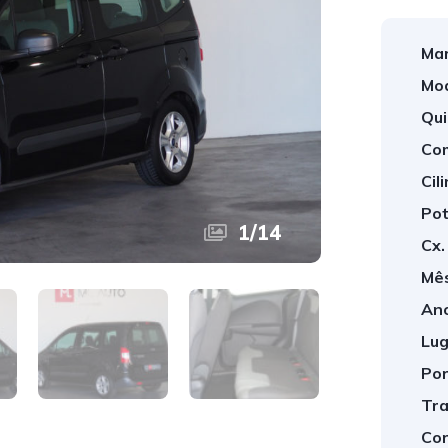
Mar
Mod
Qui
Com
Cil
Pot
1
/
14
Cx.
Mês
Ano
Lug
Por
Tra
Cor