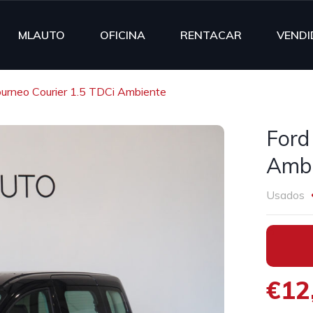
MLAUTO
OFICINA
RENTACAR
VENDI
ourneo Courier 1.5 TDCi Ambiente
Ford
Ambi
Usados
•
€12