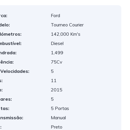
ca:
Ford
elo:
Tourneo Courier
lómetros:
142,000 Km's
bustível:
Diesel
indrada:
1,499
ência:
75Cv
 Velocidades:
5
:
11
:
2015
ares:
5
tas:
5 Portas
nsmissão:
Manual
:
Preto