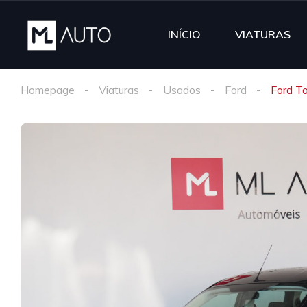
INÍCIO
VIATURAS
Homepage
Viaturas
Usados
Ford
Ford T