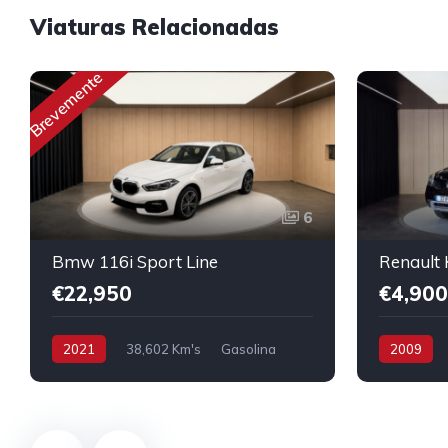
Viaturas Relacionadas
Brevemente
6
Bmw 116i Sport Line
€22,950
€4,900
2021
38,602 Km's
Gasolina
2009