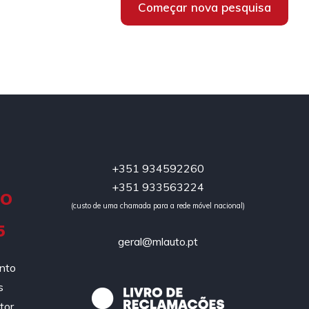
Começar nova pesquisa
+351 934592260
+351 933563224
DO
(custo de uma chamada para a rede móvel nacional)
5
geral@mlauto.pt
ento
s
tor