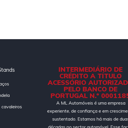
INTERMEDIÁRIO DE
Stands
CRÉDITO A TÍTULO
ACESSÓRIO AUTORIZA
aços
PELO BANCO DE
PORTUGAL N.º 000118
ndela
A ML Automóveis é uma empresa
cavaleiros
experiente, de confiança e em crescim
sustentado. Estamos há mais de dua
décadas no sector automóvel. Esse fac