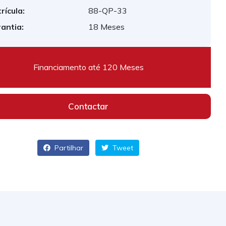
rícula:
88-QP-33
antia:
18 Meses
Financiamento até 120 Meses
Contactar
Partilhar
Tweet