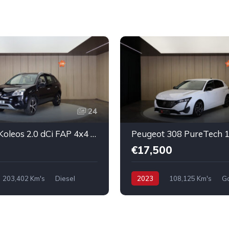
24
Renault Koleos 2.0 dCi FAP 4x4 Luxe
€17,500
203,402 Km's
Diesel
2023
108,125 Km's
Ga