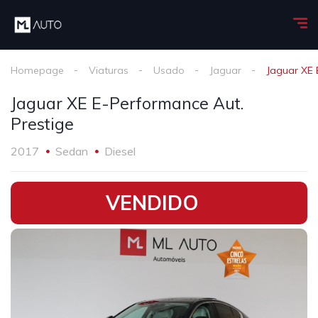
Homepage
Viaturas
Usado
Jaguar
Jaguar XE 
Jaguar XE E-Performance Aut.
Prestige
2017
Sedan
Diesel
•
VENDIDO