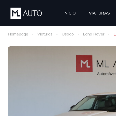
INÍCIO
VIATURAS
Homepage
Viaturas
Usado
Land Rover
L