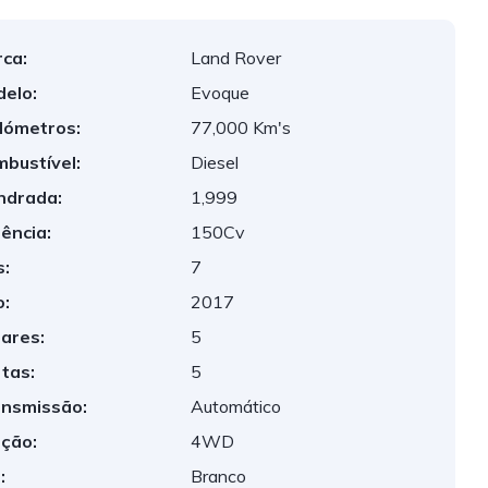
ca:
Land Rover
elo:
Evoque
lómetros:
77,000 Km's
bustível:
Diesel
indrada:
1,999
ência:
150Cv
:
7
:
2017
ares:
5
tas:
5
nsmissão:
Automático
ção:
4WD
:
Branco