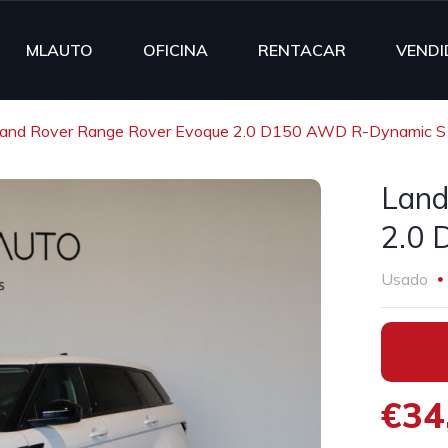
MLAUTO
OFICINA
RENTACAR
VENDI
and Rover Range Rover Evoque 2.0 D150 AWD R-Dynamic S
Land
2.0 
Usado
•
€34