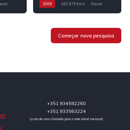
esel
2009
182,879 Km's
Diesel
Começar nova pesquisa
+351 934592260
+351 933563224
DO
(custo de uma chamada para a rede móvel nacional)
5