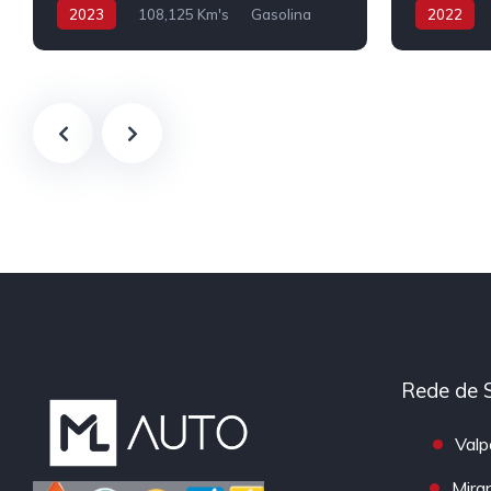
2023
108,125 Km's
Gasolina
2022
Híbrido/Plu
Rede de 
Valp
Mira