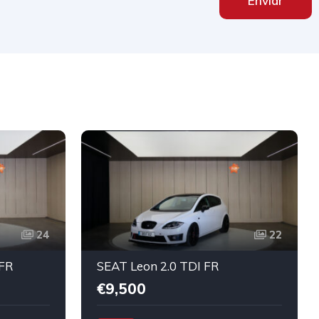
Enviar
24
22
 FR
SEAT Leon 2.0 TDI FR
€9,500