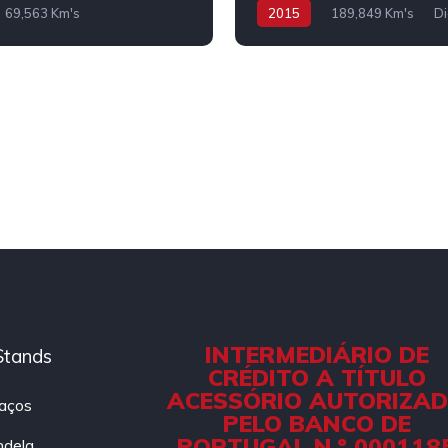
69,563 Km's
2015
189,849 Km's
Di
g-in
INTERMEDIÁRIO DE
Stands
CRÉDITO A TÍTULO
ACESSÓRIO AUTORIZA
aços
PELO BANCO DE
PORTUGAL N.º 000118
ndela