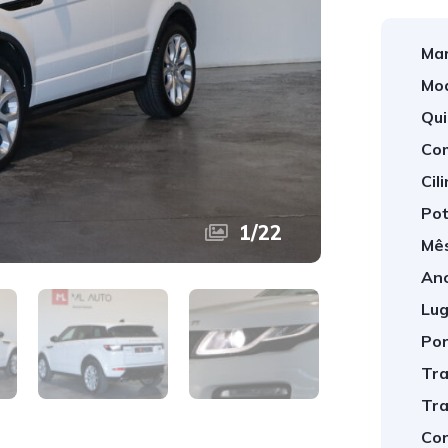
Mar
Mod
Qui
Com
Cil
Pot
1
/
22
Mês
Ano
Lug
Por
Tra
Tra
Cor