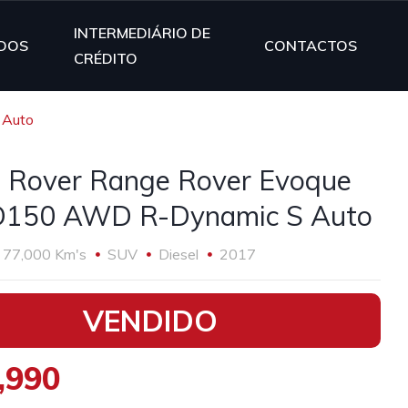
INTERMEDIÁRIO DE
DOS
CONTACTOS
CRÉDITO
 Auto
 Rover Range Rover Evoque
D150 AWD R-Dynamic S Auto
77,000 Km's
SUV
Diesel
2017
VENDIDO
,990