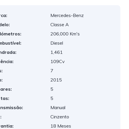
ca:
Mercedes-Benz
elo:
Classe A
lómetros:
206,000 Km's
bustível:
Diesel
indrada:
1,461
ência:
109Cv
:
7
:
2015
ares:
5
tas:
5
nsmissão:
Manual
:
Cinzento
antia:
18 Meses