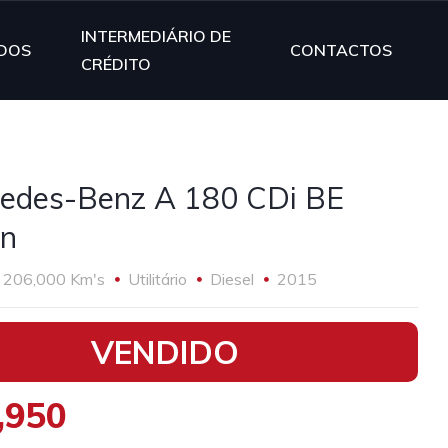
INTERMEDIÁRIO DE
DOS
CONTACTOS
CRÉDITO
edes-Benz A 180 CDi BE
an
206,000 Km's
Utilitário
Diesel
2015
VENDIDO
,950