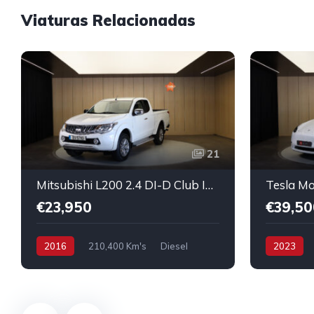
Viaturas Relacionadas
21
Mitsubishi L200 2.4 DI-D Club Intense Strakar 4WD
€23,950
€39,50
2016
210,400 Km's
Diesel
2023