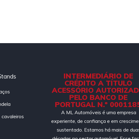
INTERMEDIÁRIO DE
Stands
CRÉDITO A TÍTULO
ACESSÓRIO AUTORIZA
aços
PELO BANCO DE
PORTUGAL N.º 000118
ndela
A ML Automóveis é uma empresa
cavaleiros
experiente, de confiança e em crescim
sustentado. Estamos há mais de dua
décadas no sector automóvel. Esse fac