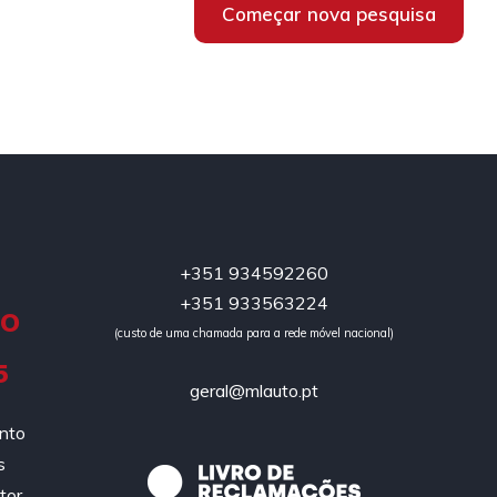
Começar nova pesquisa
+351 934592260
+351 933563224
DO
(custo de uma chamada para a rede móvel nacional)
5
geral@mlauto.pt
ento
s
tor