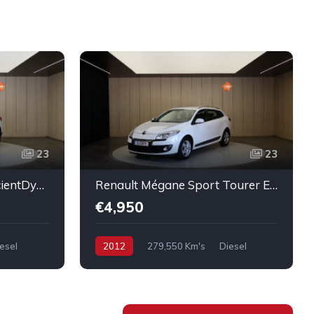
23
23
BMW X1 sDrive20d EfficientDynamics Edition
Renault Mégane Sport Tourer ENERGY dCi 110 Start & Stopp Expression
€4,950
esel
2012
279,550 Km's
Diesel