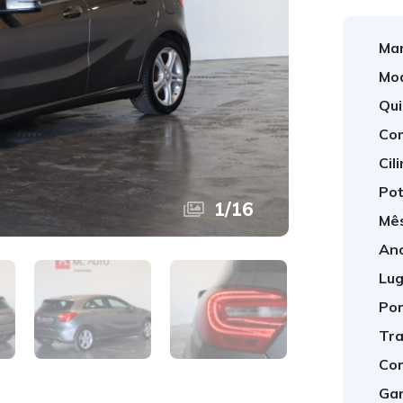
Mar
Mod
Qui
Com
Cil
Pot
1
/
16
Mês
Ano
Lug
Por
Tra
Cor
Gar