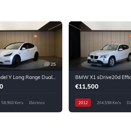
25
Tesla Model Y Long Range Dual Motor AWD
0
€11,500
58,960 Km's
Eléctrico
2012
204,598 Km's
Di