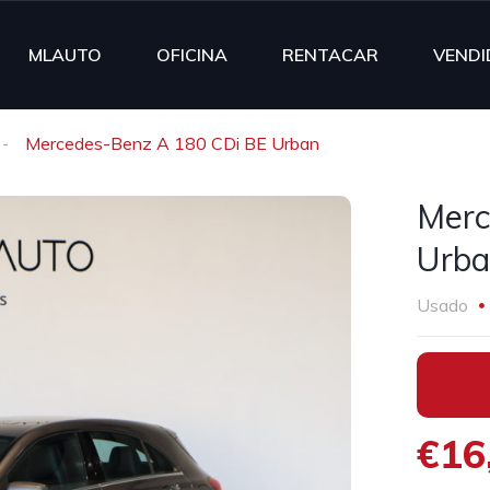
MLAUTO
OFICINA
RENTACAR
VENDI
Mercedes-Benz A 180 CDi BE Urban
Merc
Urb
Usado
•
€16