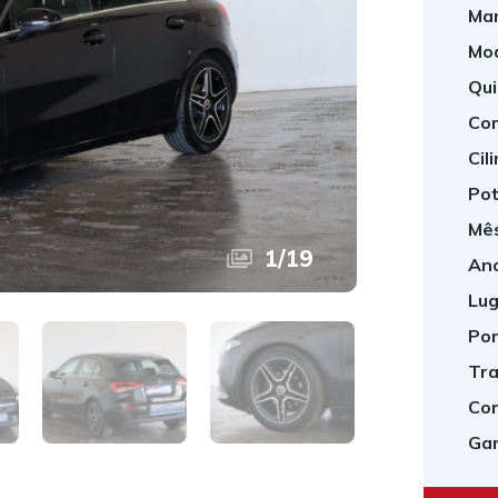
Mar
Mod
Qui
Com
Cil
Pot
Mês
1
/
19
Ano
Lug
Por
Tra
Cor
Gar