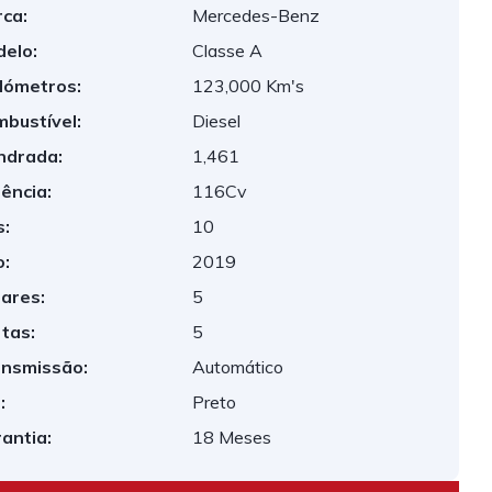
ca:
Mercedes-Benz
elo:
Classe A
lómetros:
123,000 Km's
bustível:
Diesel
indrada:
1,461
ência:
116Cv
:
10
:
2019
ares:
5
tas:
5
nsmissão:
Automático
:
Preto
antia:
18 Meses