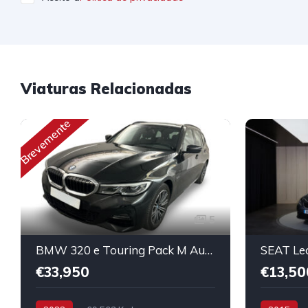
Viaturas Relacionadas
Brevemente
5
BMW 320 e Touring Pack M Auto
SEAT Le
€33,950
€13,50