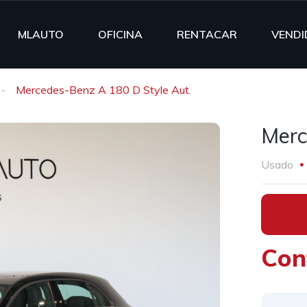
MLAUTO
OFICINA
RENTACAR
VENDI
Mercedes-Benz A 180 D Style Aut.
Merc
Usado
•
Con