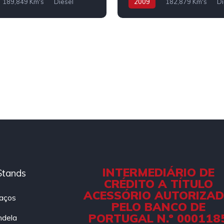
189,849 Km's
Diesel
2009
182,879 Km's
Di
INTERMEDIÁRIO DE
Stands
CRÉDITO A TÍTULO
ACESSÓRIO AUTORIZA
aços
PELO BANCO DE
PORTUGAL N.º 000118
ndela