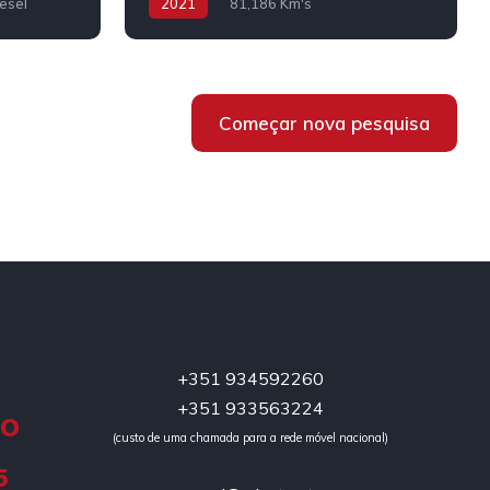
esel
2021
81,186 Km's
Híbrido/Diesel
Começar nova pesquisa
+351 934592260
+351 933563224
DO
(custo de uma chamada para a rede móvel nacional)
5