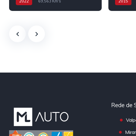
2022
69,563 Km's
2015
Híbrido/Plug-in
Rede de 
Valp
Mira