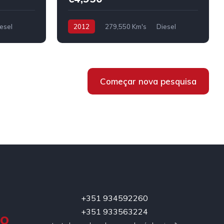
esel
2012
279,550 Km's
Diesel
Começar nova pesquisa
+351 934592260
+351 933563224
DO