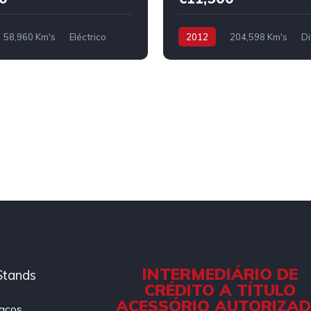
58,960 Km's
Eléctrico
2012
204,598 Km's
Di
INTERMEDIÁRIO DE
Stands
CRÉDITO A TÍTULO
ACESSÓRIO AUTORIZA
aços