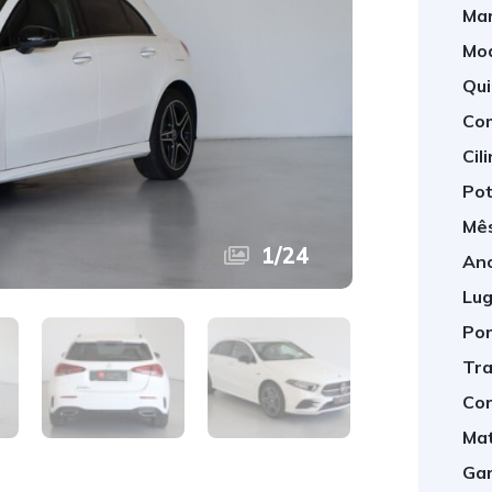
Mar
Mod
Qui
Com
Cil
Pot
Mês
1
/
24
Ano
Lug
Por
Tra
Cor
Mat
Gar