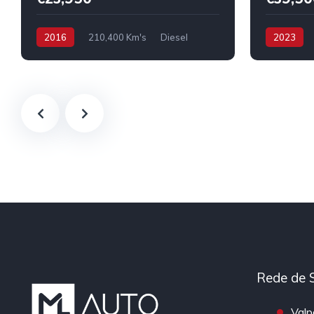
2016
210,400 Km's
Diesel
2023
Rede de 
Valp