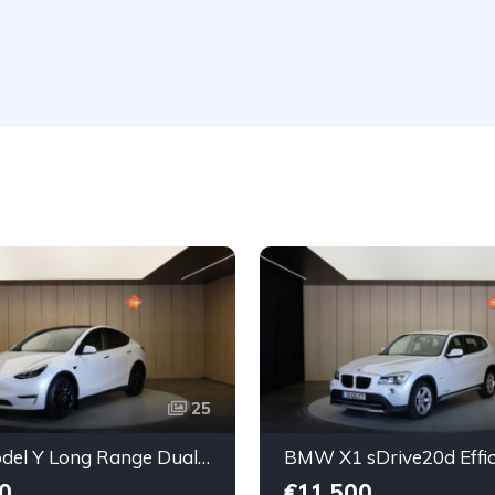
25
Tesla Model Y Long Range Dual Motor AWD
0
€11,500