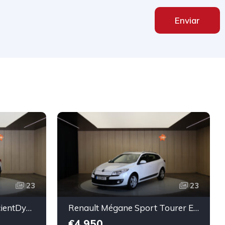
Enviar
23
23
BMW X1 sDrive20d EfficientDynamics Edition
Renault Mégane Sport Tourer ENERGY dCi 110 Start & Stopp Expression
€4,950