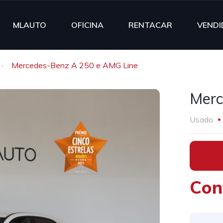
MLAUTO
OFICINA
RENTACAR
VENDI
Mercedes-Benz A 250 e AMG Line
Merc
Usado
•
Con