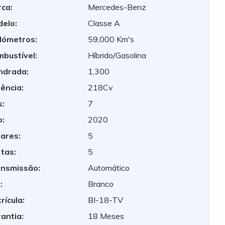
ca:
Mercedes-Benz
elo:
Classe A
lómetros:
59,000 Km's
bustível:
Híbrido/Gasolina
indrada:
1,300
ência:
218Cv
:
7
:
2020
ares:
5
tas:
5
nsmissão:
Automático
:
Branco
rícula:
BI-18-TV
antia:
18 Meses