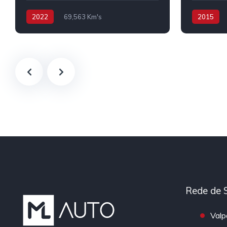
2022
69,563 Km's
2015
Híbrido/Plug-in
Rede de 
Valp