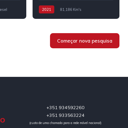
esel
2021
81,186 Km's
Híbrido/Diesel
Começar nova pesquisa
+351 934592260
+351 933563224
DO
(custo de uma chamada para a rede móvel nacional)