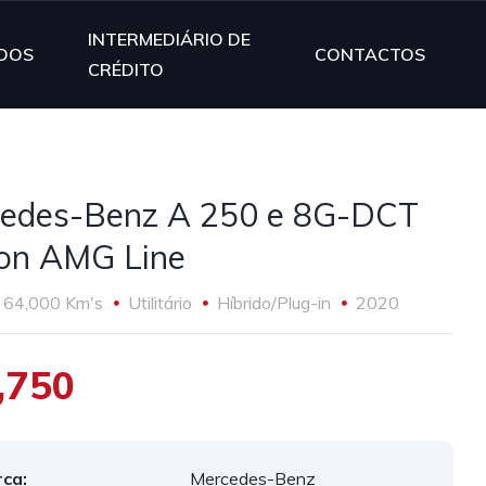
INTERMEDIÁRIO DE
DOS
CONTACTOS
CRÉDITO
edes-Benz A 250 e 8G-DCT
ion AMG Line
64,000 Km's
Utilitário
Híbrido/Plug-in
2020
,750
ca:
Mercedes-Benz