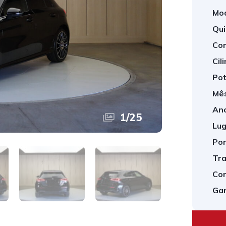
Mod
Qui
Com
Cil
Pot
Mês
Ano
1
/
25
Lug
Por
Tra
Cor
Gar