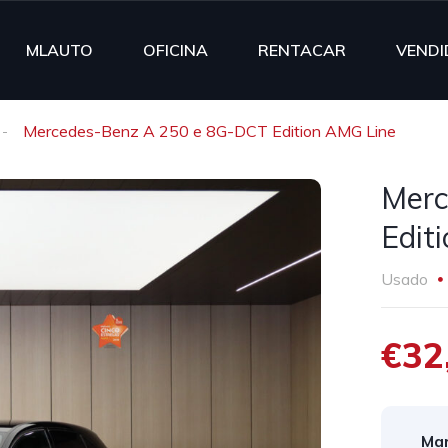
MLAUTO
OFICINA
RENTACAR
VENDI
Mercedes-Benz A 250 e 8G-DCT Edition AMG Line
Merc
Edit
Usado
€32
Mar