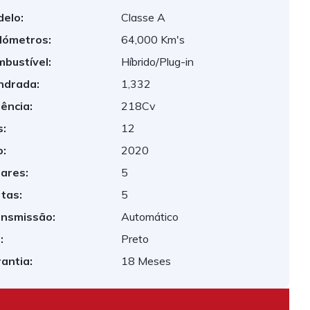
elo:
Classe A
lómetros:
64,000 Km's
bustível:
Híbrido/Plug-in
indrada:
1,332
ência:
218Cv
:
12
:
2020
ares:
5
tas:
5
nsmissão:
Automático
:
Preto
antia:
18 Meses