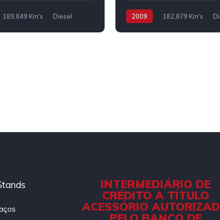
189,849 Km's
Diesel
2009
182,879 Km's
Di
INTERMEDIÁRIO DE
Stands
CRÉDITO A TÍTULO
ACESSÓRIO AUTORIZA
aços
PELO BANCO DE