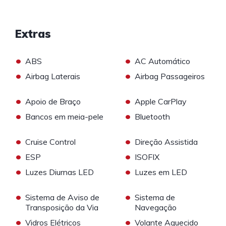
Extras
•
•
ABS
AC Automático
•
•
Airbag Laterais
Airbag Passageiros
•
•
Apoio de Braço
Apple CarPlay
•
•
Bancos em meia-pele
Bluetooth
•
•
Cruise Control
Direção Assistida
•
•
ESP
ISOFIX
•
•
Luzes Diurnas LED
Luzes em LED
•
•
Sistema de Aviso de
Sistema de
Transposição da Via
Navegação
•
•
Vidros Elétricos
Volante Aquecido