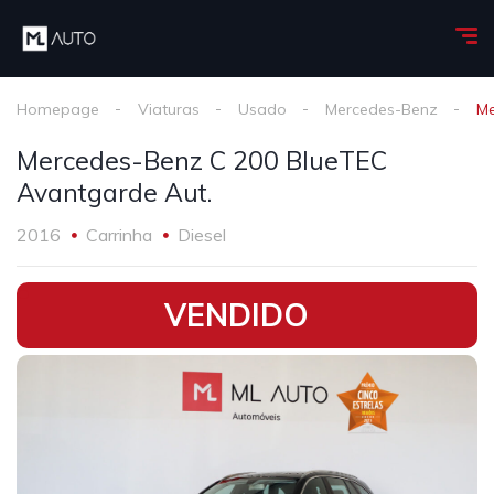
Homepage
Viaturas
Usado
Mercedes-Benz
Me
Mercedes-Benz C 200 BlueTEC
Avantgarde Aut.
2016
Carrinha
Diesel
•
VENDIDO