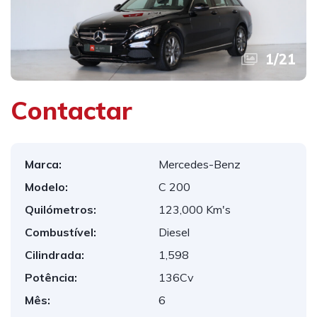
1
/
21
Contactar
Marca:
Mercedes-Benz
Modelo:
C 200
Quilómetros:
123,000 Km's
Combustível:
Diesel
Cilindrada:
1,598
Potência:
136Cv
Mês:
6