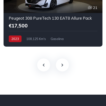
21
Peugeot 308 PureTech 130 EAT8 Allure Pack
€17,500
2023
108,125 Km's
Gasolina