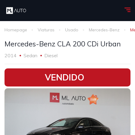
Homepage
Viaturas
Usado
Mercedes-Benz
Me
Mercedes-Benz CLA 200 CDi Urban
2014
Sedan
Diesel
•
VENDIDO