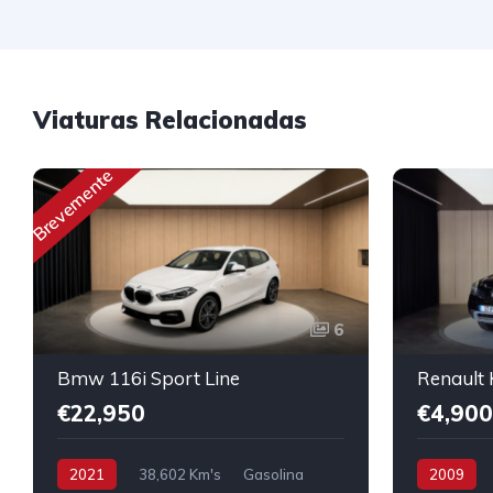
Viaturas Relacionadas
Brevemente
6
Bmw 116i Sport Line
€22,950
€4,900
2021
38,602 Km's
Gasolina
2009