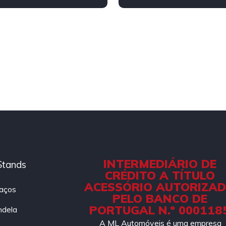
INTERMEDIÁRIO DE
Stands
CRÉDITO A TÍTULO
ACESSÓRIO AUTORIZA
aços
PELO BANCO DE
PORTUGAL N.º 000118
ndela
A ML Automóveis é uma empresa