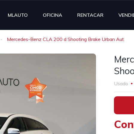
MLAUTO
OFICINA
RENTACAR
VENDI
Mercedes-Benz CLA 200 d Shooting Brake Urban Aut.
Merc
Shoo
Usado
•
Con