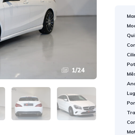
Mar
Mod
Qui
Com
Cil
Pot
1
/
24
Mês
Ano
Lug
Por
Tra
Cor
Mat