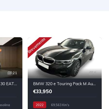
Brevemente
21
5
Peugeot 308 PureTech 130 EAT8 Allure Pack
BMW 320 e Touring Pack M Auto
€33,950
solina
2022
69,563 Km's