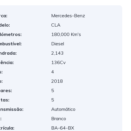
ca:
Mercedes-Benz
elo:
CLA
lómetros:
180,000 Km's
bustível:
Diesel
indrada:
2,143
ência:
136Cv
:
4
:
2018
ares:
5
tas:
5
nsmissão:
Automático
:
Branco
rícula:
BA-64-BX