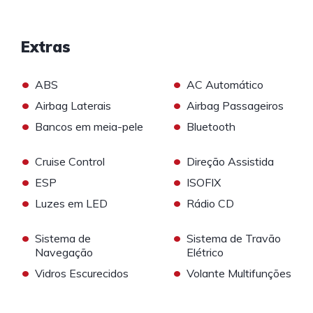
Extras
•
•
ABS
AC Automático
•
•
Airbag Laterais
Airbag Passageiros
•
•
Bancos em meia-pele
Bluetooth
•
•
Cruise Control
Direção Assistida
•
•
ESP
ISOFIX
•
•
Luzes em LED
Rádio CD
•
•
Sistema de
Sistema de Travão
Navegação
Elétrico
•
•
Vidros Escurecidos
Volante Multifunções