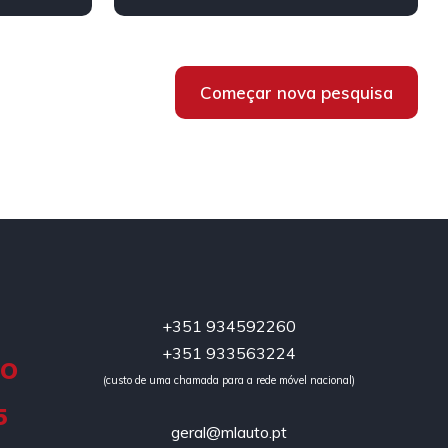
Híbrido/Plug-in
Começar nova pesquisa
+351 934592260
+351 933563224
DO
(custo de uma chamada para a rede móvel nacional)
5
geral@mlauto.pt