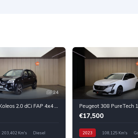
24
Renault Koleos 2.0 dCi FAP 4x4 Luxe
€17,500
203,402 Km's
Diesel
2023
108,125 Km's
Ga