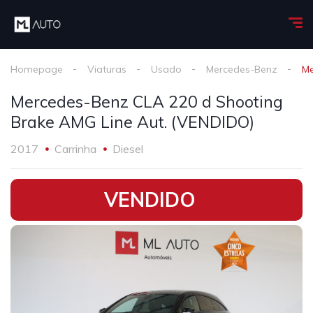
Homepage
Viaturas
Usado
Mercedes-Benz
Me
Mercedes-Benz CLA 220 d Shooting
Brake AMG Line Aut. (VENDIDO)
2017
Carrinha
Diesel
•
VENDIDO