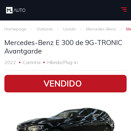
Homepage
Viaturas
Usado
Mercedes-Benz
Me
Mercedes-Benz E 300 de 9G-TRONIC
Avantgarde
2022
Carrinha
Híbrido/Plug-in
•
VENDIDO