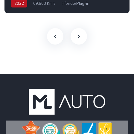
2022
69,563 Km's
Híbrido/Plug-in