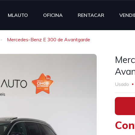
MLAUTO
OFICINA
RENTACAR
VENDI
Mercedes-Benz E 300 de Avantgarde
Merc
Avan
Usado
•
Con