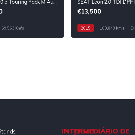
BMW 320 e Touring Pack M Auto
SEAT Leon 2.0 TDI DPF
0
€13,500
69,563 Km's
2015
189,849 Km's
Di
g-in
INTERMEDIÁRIO DE
Stands