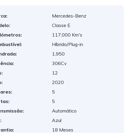
ca:
Mercedes-Benz
elo:
Classe E
lómetros:
117,000 Km's
bustível:
Híbrido/Plug-in
indrada:
1,950
ência:
306Cv
:
12
:
2020
ares:
5
tas:
5
nsmissão:
Automático
:
Azul
antia:
18 Meses