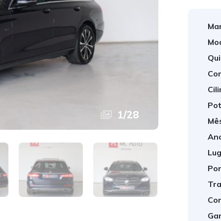
Mar
Mod
Qui
Com
Cil
Pot
1
/
28
Mês
Ano
Lug
Por
Tra
Cor
Gar