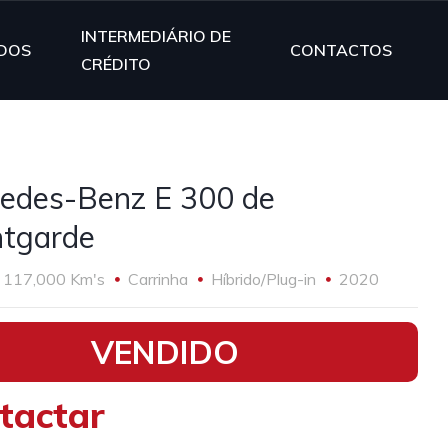
INTERMEDIÁRIO DE
DOS
CONTACTOS
CRÉDITO
edes-Benz E 300 de
tgarde
117,000 Km's
Carrinha
Híbrido/Plug-in
2020
VENDIDO
tactar