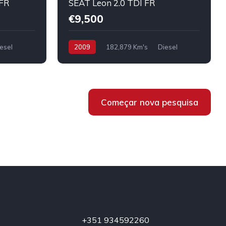
 FR
SEAT Leon 2.0 TDI FR
€9,500
esel
2009
182,879 Km's
Diesel
Começar nova pesquisa
+351 934592260