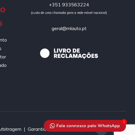
+351 933563224
DO
(custo de uma chamada para a rede móvel nacional)
5
geral@mlauto.pt
ento
s
tor
ado
1
Fale connosco pelo WhatsApp
Arbitragem |
Garantias