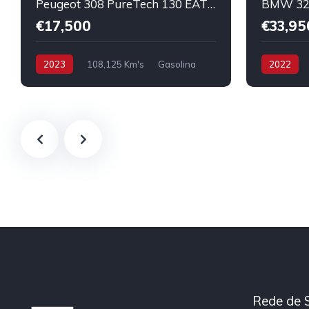
Peugeot 308 PureTech 130 EAT8 Allure Pack
€17,500
€33,95
2023
108,125 Km's
Gasolina
2022
Híbrido/Plu
Rede de 