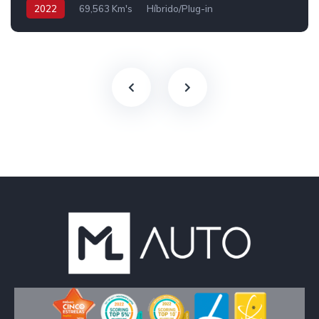
2022
69,563 Km's
Híbrido/Plug-in