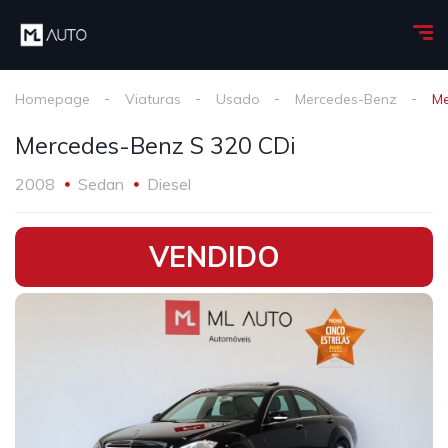
Homepage
Viaturas
Usado
Mercedes-Benz
Me
Mercedes-Benz S 320 CDi
2008
Sedan
Diesel
•
VENDIDO