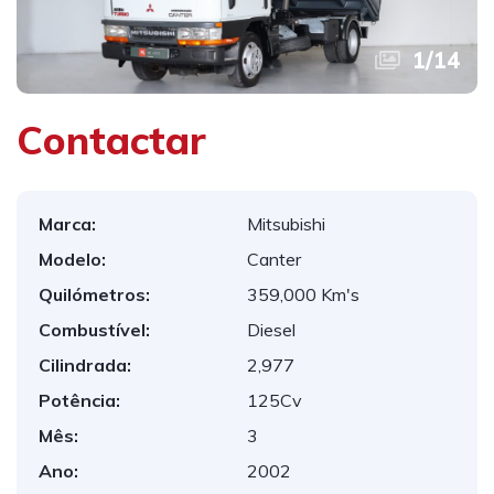
1
/
14
Contactar
Marca:
Mitsubishi
Modelo:
Canter
Quilómetros:
359,000 Km's
Combustível:
Diesel
Cilindrada:
2,977
Potência:
125Cv
Mês:
3
Ano:
2002