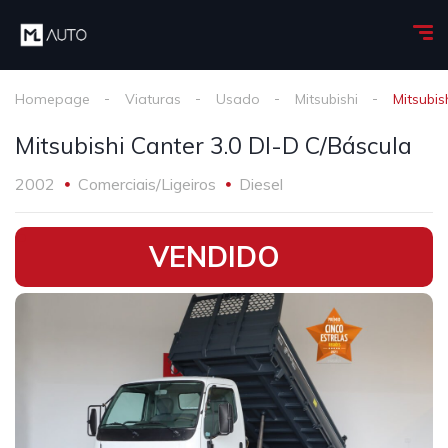
Homepage
Viaturas
Usado
Mitsubishi
Mitsubis
Mitsubishi Canter 3.0 DI-D C/Báscula
2002
Comerciais/Ligeiros
Diesel
•
VENDIDO