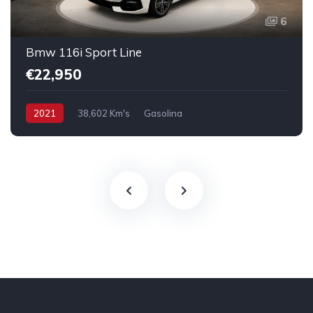
6
Bmw 116i Sport Line
€22,950
2021
38,602 Km's
Gasolina