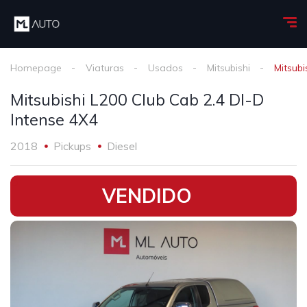
Homepage
Viaturas
Usados
Mitsubishi
Mitsubi
Mitsubishi L200 Club Cab 2.4 DI-D
Intense 4X4
2018
Pickups
Diesel
•
VENDIDO