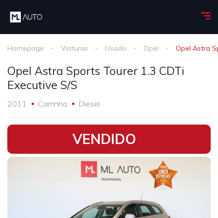
Homepage
Viaturas
Usado
Opel
Opel Astra S
Opel Astra Sports Tourer 1.3 CDTi
Executive S/S
2011
Carrinha
Diesel
•
VENDIDO