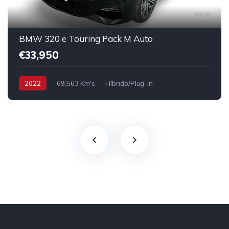
5
BMW 320 e Touring Pack M Auto
€33,950
2022
69,563 Km's
Híbrido/Plug-in