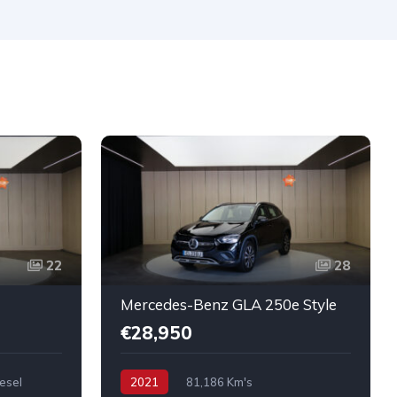
22
28
Mercedes-Benz GLA 250e Style
€28,950
esel
2021
81,186 Km's