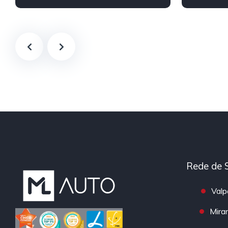
Híbrido/Plug-in
Rede de 
Valp
Mira