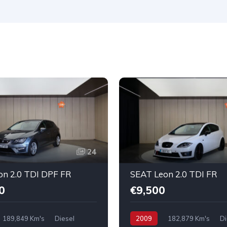
24
on 2.0 TDI DPF FR
SEAT Leon 2.0 TDI FR
0
€9,500
189,849 Km's
Diesel
2009
182,879 Km's
Di