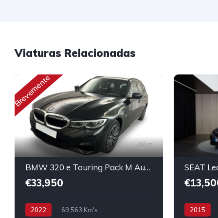
Viaturas Relacionadas
Brevemente
5
BMW 320 e Touring Pack M Auto
SEAT Le
€33,950
€13,50
2022
69,563 Km's
2015