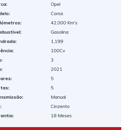
ca:
Opel
elo:
Corsa
lómetros:
42,000 Km's
bustível:
Gasolina
indrada:
1,199
ência:
100Cv
:
3
:
2021
ares:
5
tas:
5
nsmissão:
Manual
:
Cinzento
antia:
18 Meses