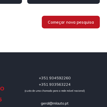
Híbrido/Diesel
Começar nova pesquisa
+351 934592260
+351 933563224
DO
(custo de uma chamada para a rede móvel nacional)
5
geral@mlauto.pt