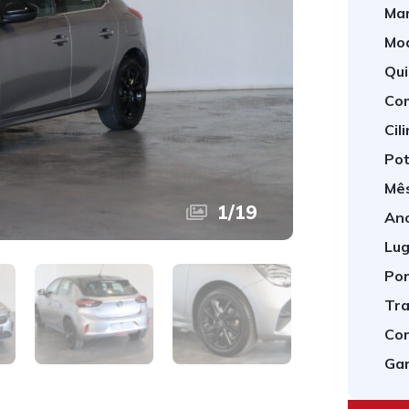
Mar
Mod
Qui
Com
Cil
Pot
Mês
1
/
19
Ano
Lug
Por
Tra
Cor
Gar