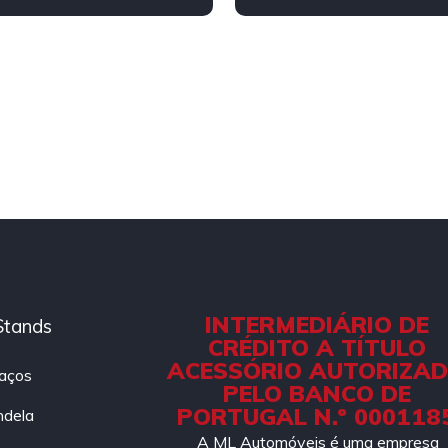
INTERMEDIÁRIO DE
Stands
CRÉDITO A TÍTULO
ACESSÓRIO AUTORIZA
aços
PELO BANCO DE
PORTUGAL N.º 000118
ndela
A ML Automóveis é uma empresa