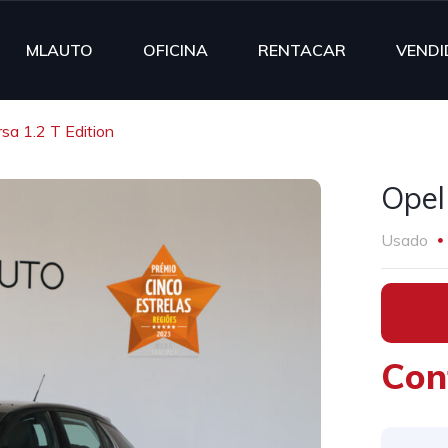
MLAUTO
OFICINA
RENTACAR
VENDI
sa 1.2 T Edition
Opel
Usado
•
Con