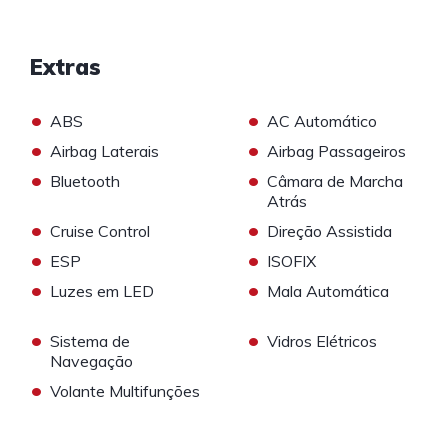
Extras
•
•
ABS
AC Automático
•
•
Airbag Laterais
Airbag Passageiros
•
•
Bluetooth
Câmara de Marcha
Atrás
•
•
Cruise Control
Direção Assistida
•
•
ESP
ISOFIX
•
•
Luzes em LED
Mala Automática
•
•
Sistema de
Vidros Elétricos
Navegação
•
Volante Multifunções