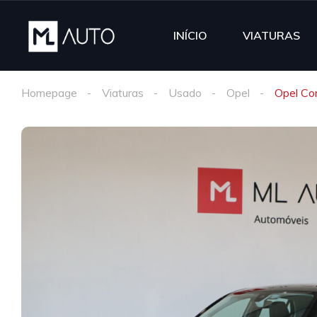
INÍCIO
VIATURAS
Homepage
Viaturas
Usado
Opel
Opel Cor