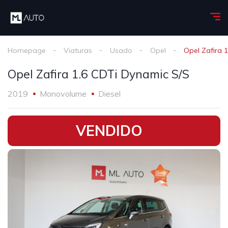
Homepage
Viaturas
Usado
Opel
Opel Zafira 
Opel Zafira 1.6 CDTi Dynamic S/S
2019
Monovolume
Diesel
•
VENDIDO