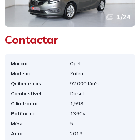
1
/
24
Contactar
Marca:
Opel
Modelo:
Zafira
Quilómetros:
92,000 Km's
Combustível:
Diesel
Cilindrada:
1,598
Potência:
136Cv
Mês:
5
Ano:
2019