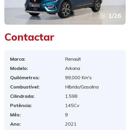
1
/
26
Contactar
Marca:
Renault
Modelo:
Arkana
Quilómetros:
99,000 Km's
Combustível:
Híbrido/Gasolina
Cilindrada:
1,598
Potência:
145Cv
Mês:
9
Ano:
2021