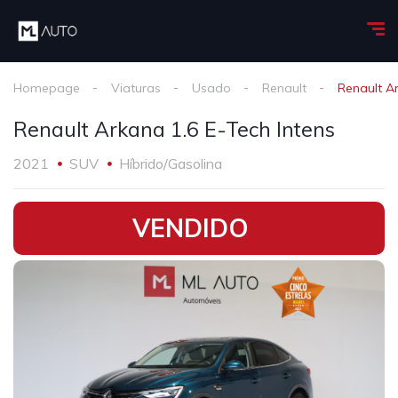
Homepage
Viaturas
Usado
Renault
Renault Ar
Renault Arkana 1.6 E-Tech Intens
2021
SUV
Híbrido/Gasolina
•
VENDIDO