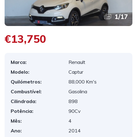
1
/
17
€13,750
Marca:
Renault
Modelo:
Captur
Quilómetros:
88,000 Km's
Combustível:
Gasolina
Cilindrada:
898
Potência:
90Cv
Mês:
4
Ano:
2014