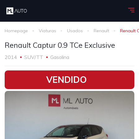
Homepage
Viaturas
Usados
Renault
Renault C
Renault Captur 0.9 TCe Exclusive
2014
SUV/TT
Gasolina
•
VENDIDO