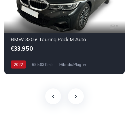
5
BMW 320 e Touring Pack M Auto
€33,950
2022
69,563 Km's
Híbrido/Plug-in