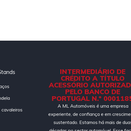
INTERMEDIÁRIO DE
Stands
CRÉDITO A TÍTULO
ACESSÓRIO AUTORIZA
aços
PELO BANCO DE
PORTUGAL N.º 000118
ndela
A ML Automóveis é uma empresa
cavaleiros
experiente, de confiança e em crescim
sustentado. Estamos há mais de dua
décadas no sector automóvel. Esse fac