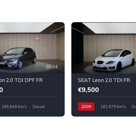
24
on 2.0 TDI DPF FR
SEAT Leon 2.0 TDI FR
0
€9,500
189,849 Km's
Diesel
2009
182,879 Km's
Di