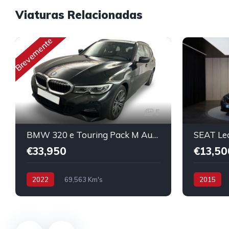
Viaturas Relacionadas
Brevemente
5
BMW 320 e Touring Pack M Auto
SEAT Le
€33,950
€13,50
2022
69,563 Km's
2015
Híbrido/Plug-in