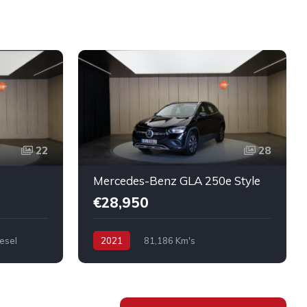
22
28
Mercedes-Benz GLA 250e Style
€28,950
esel
2021
81,186 Km's
Híbrido/Diesel