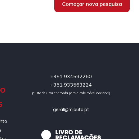
Começar nova pesquisa
+351 934592260
+351 933563224
DO
(custo de uma chamada para a rede móvel nacional)
5
geral@mlauto.pt
ento
s
tor