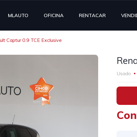
MLAUTO
OFICINA
RENTACAR
VENDI
lt Captur 0.9 TCE Exclusive
Rena
Usado
•
Con