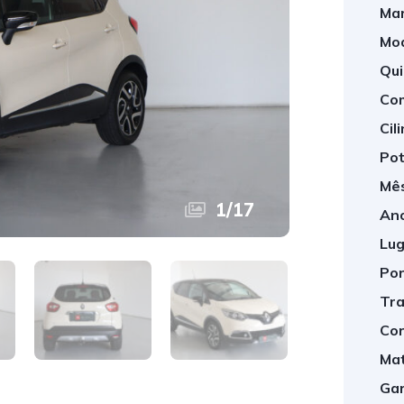
Mar
Mod
Qui
Com
Cil
Pot
Mês
1
/
17
Ano
Lug
Por
Tra
Cor
Mat
Gar