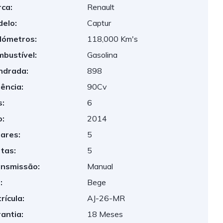
ca:
Renault
elo:
Captur
lómetros:
118,000 Km's
bustível:
Gasolina
indrada:
898
ência:
90Cv
:
6
:
2014
ares:
5
tas:
5
nsmissão:
Manual
:
Bege
rícula:
AJ-26-MR
antia:
18 Meses