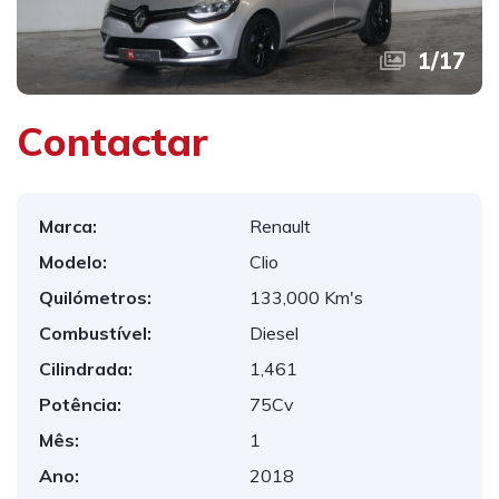
1
/
17
Contactar
Marca:
Renault
Modelo:
Clio
Quilómetros:
133,000 Km's
Combustível:
Diesel
Cilindrada:
1,461
Potência:
75Cv
Mês:
1
Ano:
2018