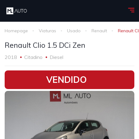
Homepage
Viaturas
Usado
Renault
Renault Cl
Renault Clio 1.5 DCi Zen
2018
Citadino
Diesel
•
VENDIDO