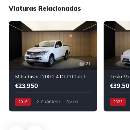
Viaturas Relacionadas
21
Mitsubishi L200 2.4 DI-D Club Intense Strakar 4WD
€23,950
€39,50
2016
210,400 Km's
Diesel
2023