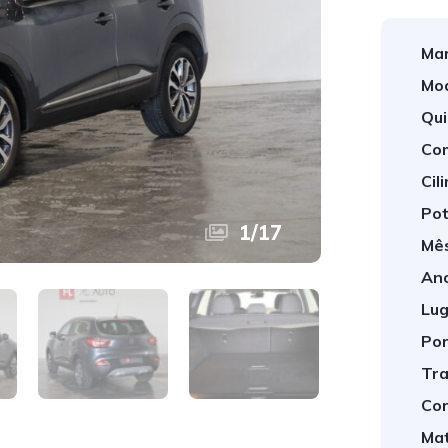
Mar
Mod
Qui
Com
Cil
Pot
1
/
17
Mês
Ano
Lug
Por
Tra
Cor
Mat