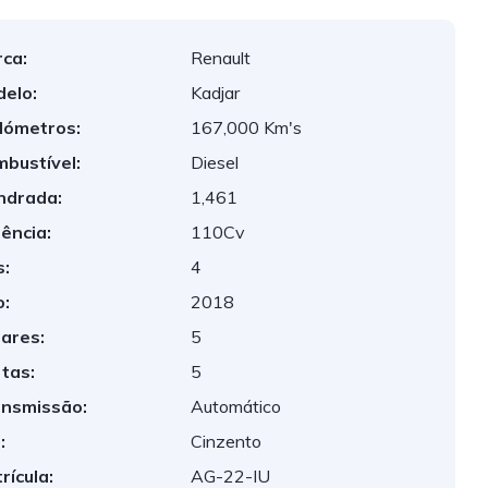
ca:
Renault
elo:
Kadjar
lómetros:
167,000 Km's
bustível:
Diesel
indrada:
1,461
ência:
110Cv
:
4
:
2018
ares:
5
tas:
5
nsmissão:
Automático
:
Cinzento
rícula:
AG-22-IU