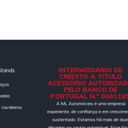
INTERMEDIÁRIO DE
Stands
CRÉDITO A TÍTULO
ACESSÓRIO AUTORIZA
aços
PELO BANCO DE
PORTUGAL N.º 000118
ndela
A ML Automóveis é uma empresa
cavaleiros
experiente, de confiança e em crescim
sustentado. Estamos há mais de dua
décadas no sector automóvel. Esse fac