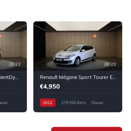
23
23
BMW X1 sDrive20d EfficientDynamics Edition
Renault Mégane Sport Tourer ENERGY dCi 110 Start & Stopp Expression
€4,950
esel
2012
279,550 Km's
Diesel