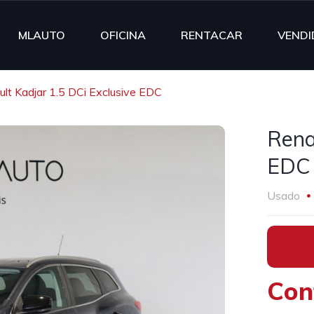
MLAUTO
OFICINA
RENTACAR
VENDI
lt Kadjar 1.5 DCi Exclusive EDC
Rena
EDC
Usado
•
Con