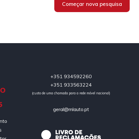
Começar nova pesquisa
+351 934592260
+351 933563224
DO
(custo de uma chamada para a rede móvel nacional)
5
geral@mlauto.pt
ento
s
tor