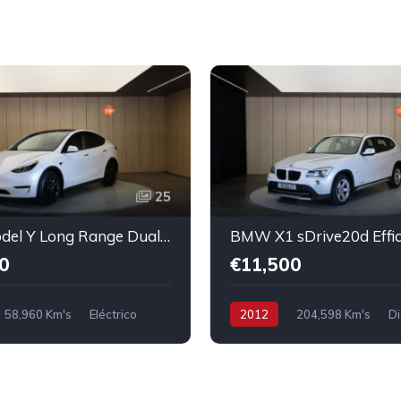
25
Tesla Model Y Long Range Dual Motor AWD
0
€11,500
58,960 Km's
Eléctrico
2012
204,598 Km's
Di