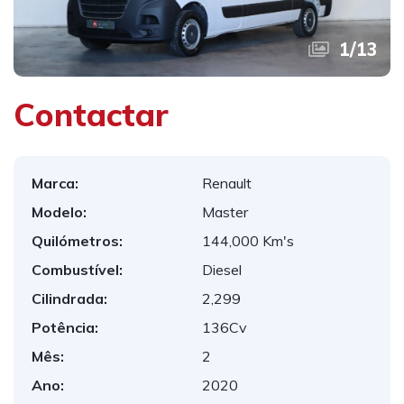
1
/
13
Contactar
Marca:
Renault
Modelo:
Master
Quilómetros:
144,000 Km's
Combustível:
Diesel
Cilindrada:
2,299
Potência:
136Cv
Mês:
2
Ano:
2020