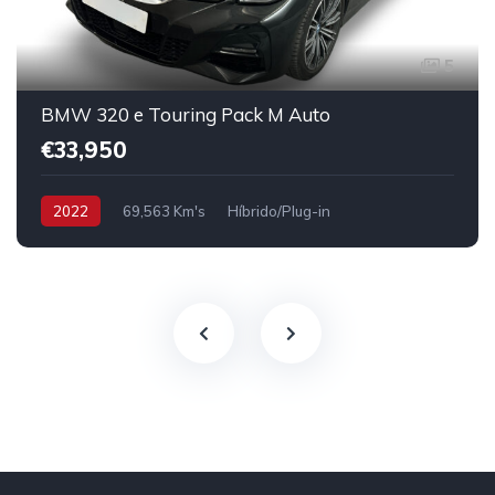
5
BMW 320 e Touring Pack M Auto
€33,950
2022
69,563 Km's
Híbrido/Plug-in