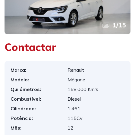
1
/
15
Contactar
Marca:
Renault
Modelo:
Mégane
Quilómetros:
158,000 Km's
Combustível:
Diesel
Cilindrada:
1,461
Potência:
115Cv
Mês:
12