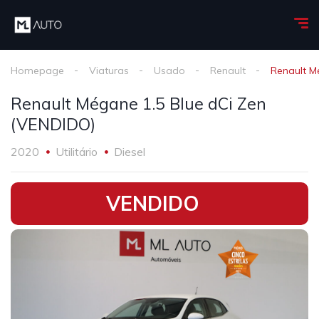
Homepage
Viaturas
Usado
Renault
Renault M
Renault Mégane 1.5 Blue dCi Zen
(VENDIDO)
2020
Utilitário
Diesel
•
VENDIDO