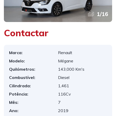
1
/
16
Contactar
Marca:
Renault
Modelo:
Mégane
Quilómetros:
143,000 Km's
Combustível:
Diesel
Cilindrada:
1,461
Potência:
116Cv
Mês:
7
Ano:
2019