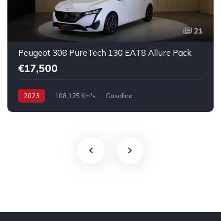
21
Peugeot 308 PureTech 130 EAT8 Allure Pack
€17,500
2023
108,125 Km's
Gasolina