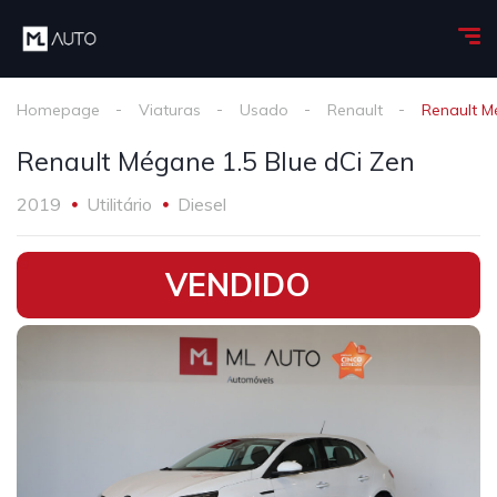
Homepage
Viaturas
Usado
Renault
Renault M
Renault Mégane 1.5 Blue dCi Zen
2019
Utilitário
Diesel
•
VENDIDO