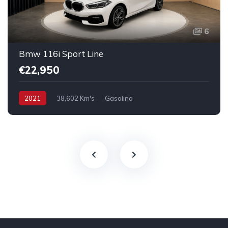
6
Bmw 116i Sport Line
€22,950
2021
38,602 Km's
Gasolina