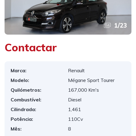
1
/
23
Contactar
Marca:
Renault
Modelo:
Mégane Sport Tourer
Quilómetros:
167,000 Km's
Combustível:
Diesel
Cilindrada:
1,461
Potência:
110Cv
Mês:
8