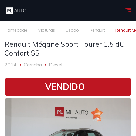
Homepage
Viaturas
Usado
Renault
Renault M
Renault Mégane Sport Tourer 1.5 dCi
Confort SS
2014
Carrinha
Diesel
•
VENDIDO